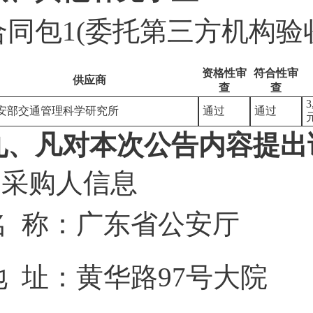
合同包1(委托第三方机构验
资格性审
符合性审
供应商
查
查
3
安部交通管理科学研究所
通过
通过
九、凡对本次公告内容提出
1.采购人信息
名 称：
广东省公安厅
地 址：
黄华路97号大院