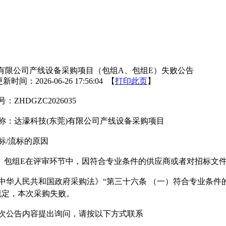
)有限公司产线设备采购项目（包组A、包组E）失败公告
新时间：2026-06-26 17:56:04 【
打印此页
】
号
：
ZHDGZC2026035
称：达濠科技
(东莞)有限公司产线设备采购项目
标
/流标的原因
、
包组
E在评审环节中，因符合专业条件的供应商或者对招标文
中华人民共和国政府采购法》
“第三十六条 （一）符合专业条
规定，本次采购失败。
次公告内容提出询问，请按以下方式联系