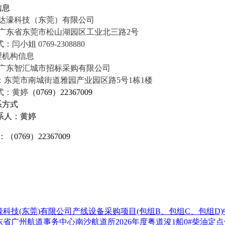
信息
达濠科技（东莞）有限公司
广东省东莞市松山湖园区工业北三路
2号
式：闫小姐
0769-2308880
理机构信息
广东智汇城市招标采购有限公司
：
东莞市南城街道雅园产业园区路
5号1栋1楼
式：
黄婷
（
0769）22367009
系方式
系人：
黄婷
：
（
0769）22367009
濠科技(东莞)有限公司产线设备采购项目(包组B、包组C、包组D
东省广州航道事务中心南沙航道所2026年度粤道浚1船0#柴油定