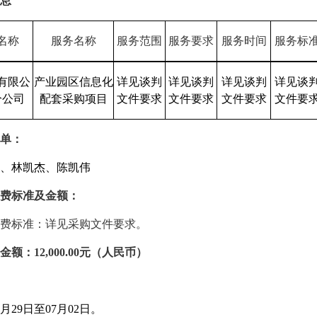
息
名称
服务名称
服务范围
服务要求
服务时间
服务标
有限公
产业园区信息化
详见
谈判
详见
谈判
详见
谈判
详见
谈
分公司
配套采购项目
文件要求
文件要求
文件要求
文件要
单：
、林凯杰、陈凯伟
费标准及金额：
费标准：详见采购文件要求
。
金额：
12
,
0
00.00元（人民币）
月
29
日至
07
月
02
日
。