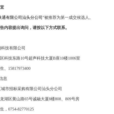
宜
铁通有限公司汕头分公司
”被推荐为第一成交候选人。
告内容提出询问，请按以下方式联系。
翔科技有限公司
区科技东路
10号超声科技大厦B座10楼1006室
生
、
15817973400
信息
汇城市招标采购有限公司汕头分公司
龙湖区黄山路
65号诚融大厦8楼808、809号房
生
，
0754-82770125