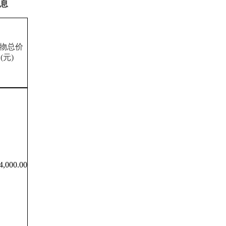
息
物
总价
(元)
4,000.00