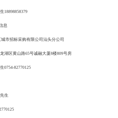
生
18898858379
信息
汇城市招标采购有限公司
汕头分公司
龙湖区黄山路
65号诚融大厦8楼809号房
生
0754-82770125
先生
2770125