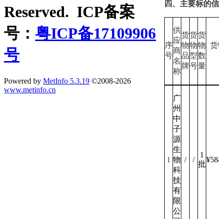
四、主要标的信
Reserved. ICP备案
号：
粤ICP备17109906
供
货
货
货
应
序
物
物
物
货
号
商
号
品
型
数
名
牌
号
量
称
Powered by
MetInfo 5.3.19
©2008-2026
www.metinfo.cn
广
州
中
子
源
生
1
1
物
/
/
¥58
批
科
技
有
限
公