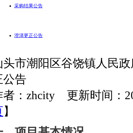
采购结果公告
澄清更正公告
汕头市潮阳区谷饶镇人民政
正公告
者：zhcity 更新时间：2025-
页
】
一、项目基本情况