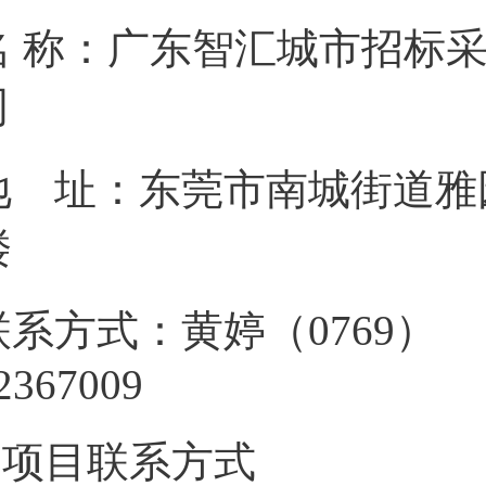
名 称：广东智汇城市招标
地 址：东莞市南城街道雅园
联系方式：黄婷（0769）
223670
3.项目联系方式