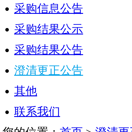
采购信息公告
采购结果公示
采购结果公告
澄清更正公告
其他
联系我们