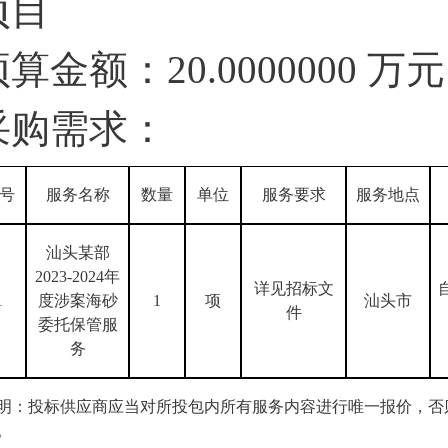
项目
预算金额：20.0000000 
采购需求：
号
服务名称
数量
单位
服务要求
服务地点
汕头某部
2023-2024年
详见招标文
1
度涉案海砂
1
项
汕头市
件
委托保管服
务
明：投标供应商应当对所投包内所有服务内容进行唯一报价，否
。