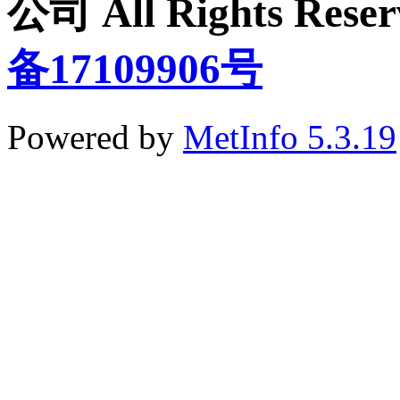
公司 All Rights Re
备17109906号
Powered by
MetInfo 5.3.19