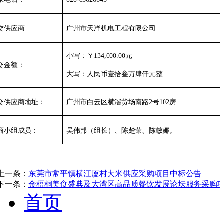
交
供应商
：
广州市天洋机电工程有限公司
小写：￥
134,000.00元
交金额：
大写：人民币壹拾叁万肆仟元整
交
供应商地址：
广州市白云区横滘货场南路
2号102房
商小组
成员：
吴伟邦（组长）、陈楚荣、陈敏娜。
上一条：
东莞市常平镇横江厦村大米供应采购项目中标公告
下一条：
金梧桐美食盛典及大湾区高品质餐饮发展论坛服务采购
首页