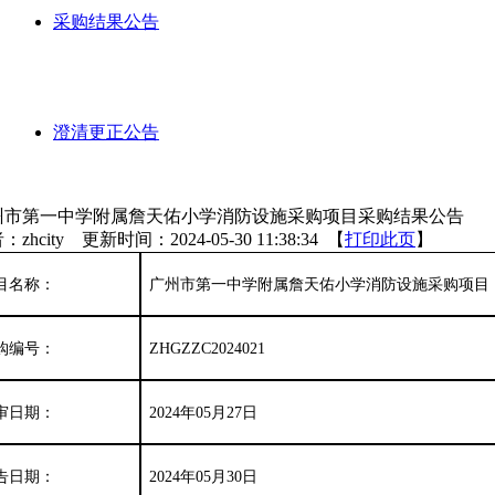
采购结果公告
澄清更正公告
州市第一中学附属詹天佑小学消防设施采购项目采购结果公告
：zhcity 更新时间：2024-05-30 11:38:34 【
打印此页
】
目名称：
广州市第一中学附属詹天佑小学消防设施采购项目
购编号：
ZHGZZC2024021
审日期：
202
4
年
05
月
27
日
告日期：
202
4
年
05
月
30
日