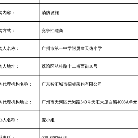
购内容：
消防设施
购方式：
竞争性磋商
购人名称：
广州市第一中学附属詹天佑小学
购人地址：
荔湾区丛桂路十二甫西街
10号
购代理机构名称：
广东智汇
城市招标采购
有限公司
购代理机构地址：
广州市天河区元岗路
340号天汇大厦自编4008A单元
办人名称：
麦小姐
系电话：
020-83626645