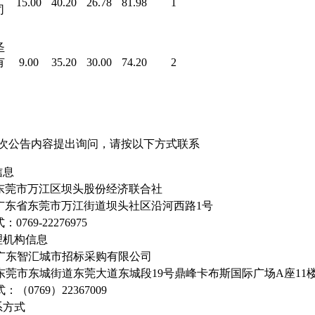
15.00
40.20
26.78
81.98
1
司
圣
有
9.00
35.20
30.00
74.20
2
次公告内容提出询问，请按以下方式联系
信息
东莞市万江区坝头股份经济联合社
广东省东莞市万江街道坝头社区沿河西路
1号
式：
0769-22276975
理机构信息
广东智汇城市招标采购有限公司
东莞市东城街道东莞大道东城段
19号鼎峰卡布斯国际广场A座11楼
式：（
0769）22367009
系方式