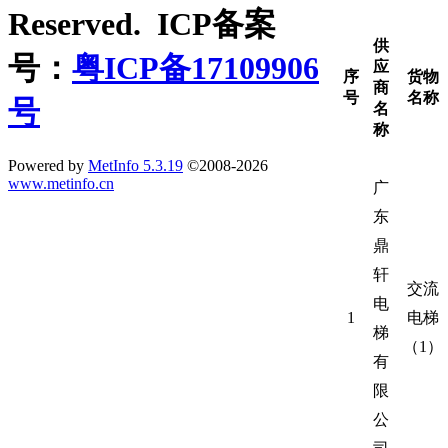
Reserved. ICP备案
供
号：
粤ICP备17109906
应
序
货物
商
号
名称
号
名
称
Powered by
MetInfo 5.3.19
©2008-2026
www.metinfo.cn
广
东
鼎
轩
交流
电
1
电梯
梯
（
1）
有
限
公