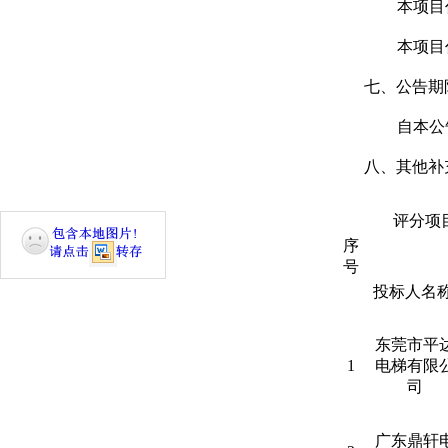
本项目
本项目
七、
公告期
自本公
八、
其他补
评分项
序
号
投标人名
东莞市平
1
电梯有限
司
广东鼎轩