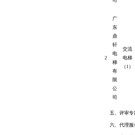
司
广
东
鼎
轩
交流
电
2
电梯
梯
（
1
）
有
限
公
司
五、
评审专
六、
代理服