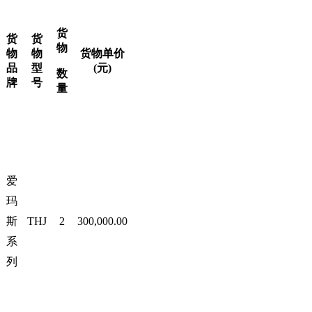
货
货
货
物
物
物
货物单价
品
型
(元)
数
牌
号
量
爱
玛
斯
THJ
2
300,000.00
系
列