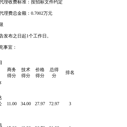
代理收费标准：按招标文件约定
代理
费总金额：
0.7002万
元
限
告发布之日起
1个工作日。
充事宜
：
目
商务
技术
价格
总得
排名
得分
得分
得分
分
称
达
公
11.00
34.00
27.97
72.97
3
电