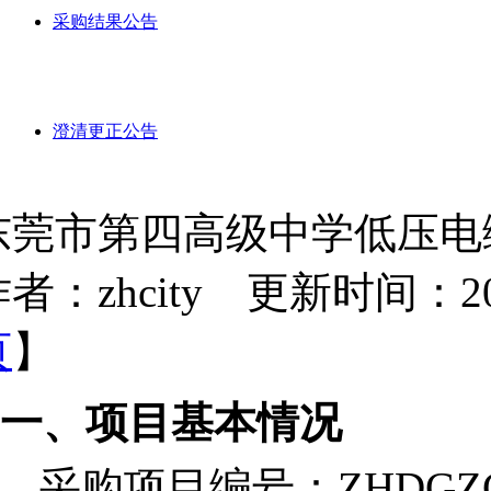
采购结果公告
澄清更正公告
东莞市第四高级中学低压电
者：zhcity 更新时间：2026-
页
】
一、
项目基本情况
采购项目编号：
ZHDGZC