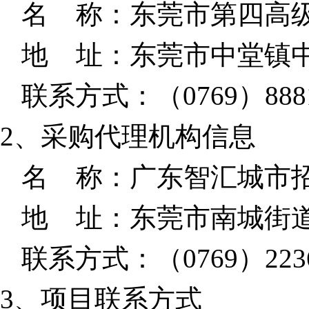
名
称：东莞市第四高
地
址：东莞市中堂镇
联系方式：（
0769）888
2、
采购代理机构信息
名
称：广东智汇城市
地
址：东莞市南城街
联系方式：（
0769）
223
3、
项目联系方式