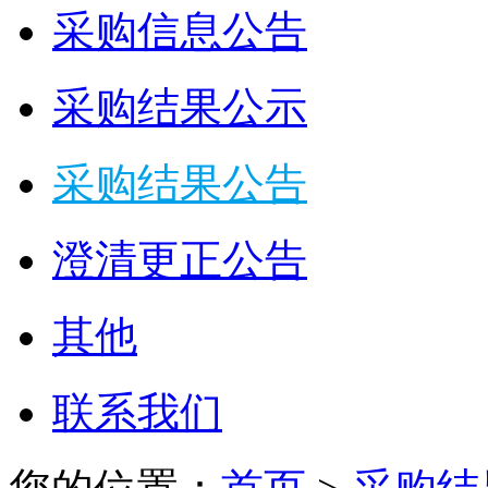
采购信息公告
采购结果公示
采购结果公告
澄清更正公告
其他
联系我们