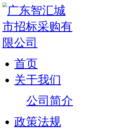
首页
关于我们
公司简介
政策法规