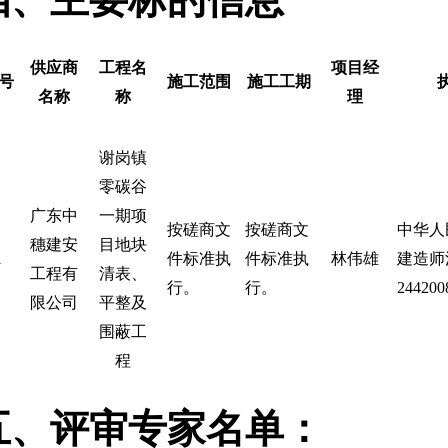
供应商
工程名
项目经
号
施工范围
施工工期
名称
称
理
谢岗镇
零碳谷
广东中
一期项
按磋商文
按磋商文
中华人
穗建安
目地块
1
件标准执
件标准执
林伟雄
建造师
工程有
清表、
行。
行。
244200
限公司
平整及
围蔽工
程
五、评审专家名单：