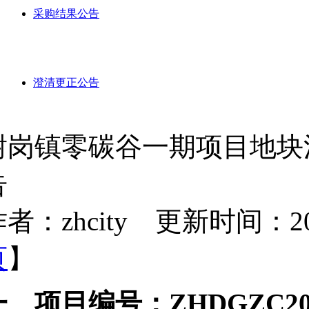
采购结果公告
澄清更正公告
谢岗镇零碳谷一期项目地块
告
者：zhcity 更新时间：2026-
页
】
一、
项目编号：
ZHDGZC20